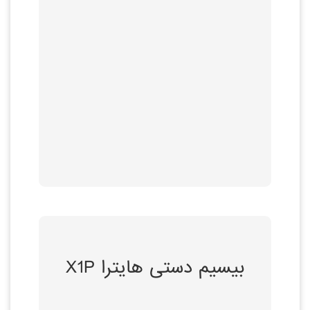
موجود با دو برابر تعداد
کانال ها و کاهش قابل
ملاحظه ای کمبود
فزاینده فرکانس در
عملیاتی
سبک و با دوام
توضیحات بیشتر
ویژگی ها و مزایا
بیسیم دستی هایترا X1P
سبک و با دوام
طراحی ساده و
ارگونومیک