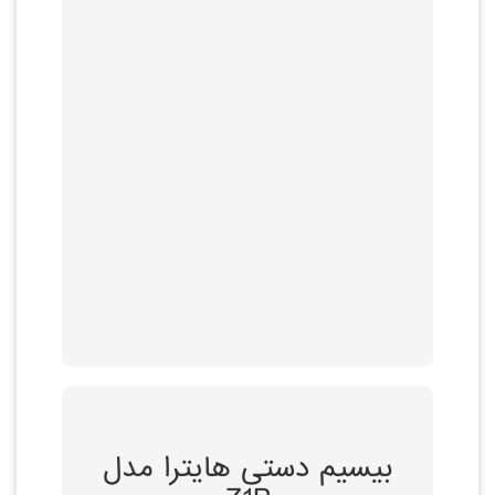
صدای رسا و ظاهری
جمع و جور
ضد رطوبت و گرد و
غبار مطابق با استاندارد
IP54
توضیحات بیشتر
ویژگی ها و مزایا
بیسیم دستی هایترا مدل
رادیو دستی TETRA مجهز به