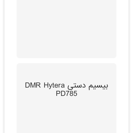
ویژگی ها و مزایا
بیسیم دستی DMR Hytera
دارای صفحه کلید و
PD785
صفحه نمایش
پشتیبانی از رادیو
دیجیتال و آنالوگ
کیفیت قابل توجهی
برخوردار