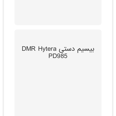
ویژگی ها و مزایا
محصول 2017
بیسیم دستی DMR Hytera
پشتیبانی از کارت
PD985
حافظه جهت ضبط
مکالمه و دیتا
قابلیت تبدیل شدن به
تکرارکننده در یک
فرکانس
قابلیت تماس به صورت
Full Duplex