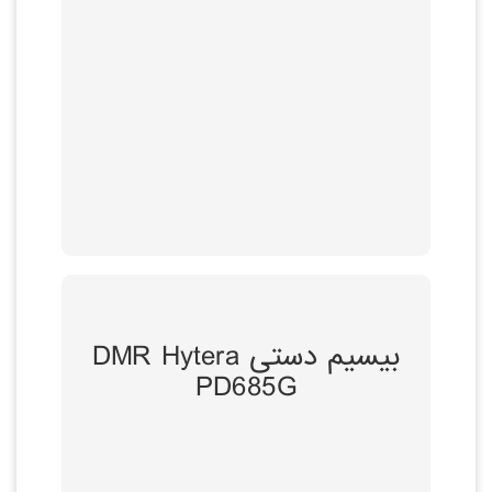
توضیحات بیشتر
ویژگی ها و مزایا
بیسیم دستی DMR Hytera
بهبود بهره وری از طیف
PD685G
فرکانس در حالت
مستقیم TDMA و شبه
ترانکینگ
تخصیص پهنای باند