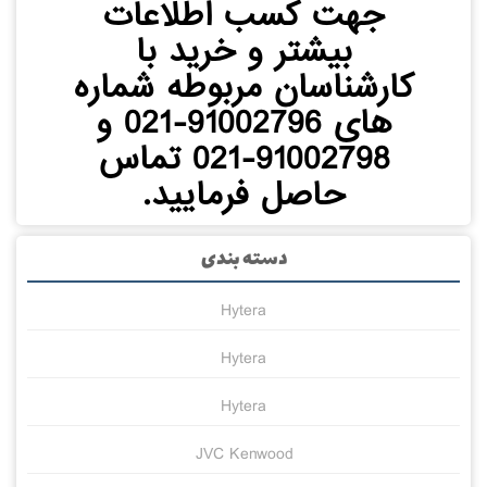
جهت کسب اطلاعات
بیشتر و خرید با
کارشناسان مربوطه شماره
های 91002796-021 و
91002798-021 تماس
حاصل فرمایید.
دسته بندی
Hytera
Hytera
Hytera
JVC Kenwood