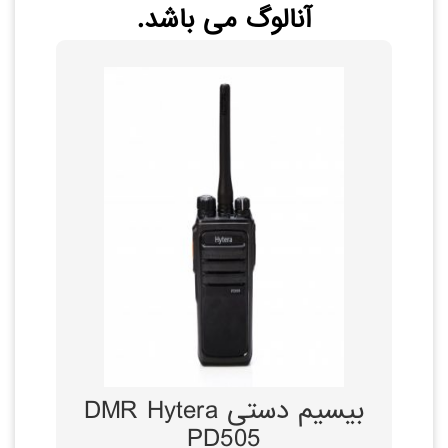
آنالوگ می باشد.
ویژگی ها و مزایا
سبک و با دوام
طراحی ساده و
ارگونومیک
صدای رسا و ظاهری
جمع و جور
ضد رطوبت و گرد و
غبار مطابق با استاندارد
IP54
توضیحات بیشتر
بیسیم دستی DMR Hytera
PD505