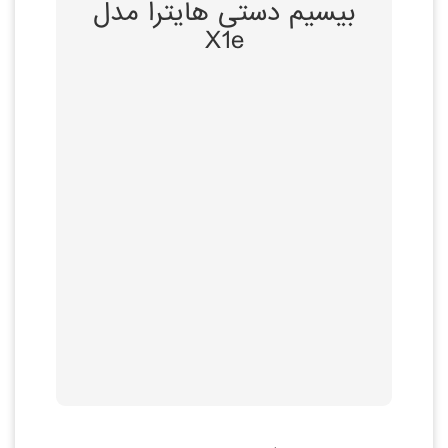
بیسیم دستی هایترا مدل
مبتنی بر استاندارد
X1e
DMR
کوچکترین بیسیم
دیجیتال در دنیا
بدنه مقاوم ، توابع چند
منظوره و طراحی
هوشمندانه
ضخامت آن تنها 20
میلیمتر
توضیحات بیشتر