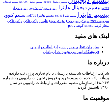
بیسیم دیجیتال
بیسیم دیجیتال hp609
بیسیم دیجیتال hp709
بیسیم دیجیتال
بیسیم دیجیتال هایترا
بیسیم دیجیتال کنوود
بیسیم مجاز
hp789
بیسیم هایترا
بیسیم کنوود
بیسیم هایترا md785
بیسیم هایترا hp789
هایترا
سرویس mcs
واکی تاکی
واکی تاکی
نمایندگی بیسیم هایترا
نمایندگی هایترا
مجاز
گوشی poc
گوشی pnc560
لینک های مفید
سازمان تنظیم مقررات و ارتباطات رادیویی
فروشگاه اینترنتی تجهیزات ارتباطی
درباره ما
شرکت ارتباطات شایسته پارسیان با نام تجاری پرژن نت دارنده
پروانه ارائه خدمات ورود،خرید و فروش تجهیزات رادیویی به شماره
۲۴۷-۶۸ از سازمان تنظیم مقررات و ارتباطات رادیویی در سال
۱۳۹۰ تاسیس گردید.
موقعیت ما